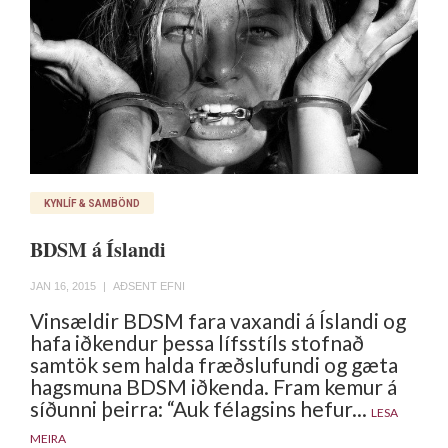
KYNLÍF & SAMBÖND
BDSM á Íslandi
JAN 16, 2015
|
AÐSENT EFNI
Vinsældir BDSM fara vaxandi á Íslandi og
hafa iðkendur þessa lífsstíls stofnað
samtök sem halda fræðslufundi og gæta
hagsmuna BDSM iðkenda. Fram kemur á
síðunni þeirra: “Auk félagsins hefur...
LESA
MEIRA