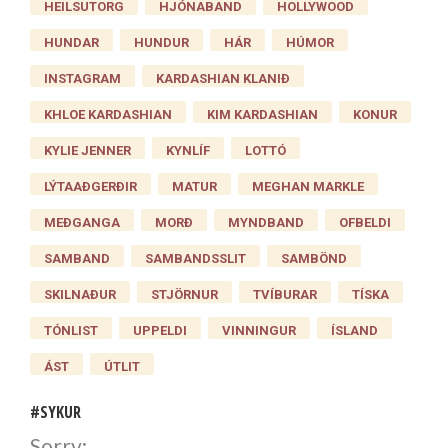
HEILSUTORG
HJÓNABAND
HOLLYWOOD
HUNDAR
HUNDUR
HÁR
HÚMOR
INSTAGRAM
KARDASHIAN KLANIÐ
KHLOE KARDASHIAN
KIM KARDASHIAN
KONUR
KYLIE JENNER
KYNLÍF
LOTTÓ
LÝTAAÐGERÐIR
MATUR
MEGHAN MARKLE
MEÐGANGA
MORÐ
MYNDBAND
OFBELDI
SAMBAND
SAMBANDSSLIT
SAMBÖND
SKILNAÐUR
STJÖRNUR
TVÍBURAR
TÍSKA
TÓNLIST
UPPELDI
VINNINGUR
ÍSLAND
ÁST
ÚTLIT
#SYKUR
Sorry: