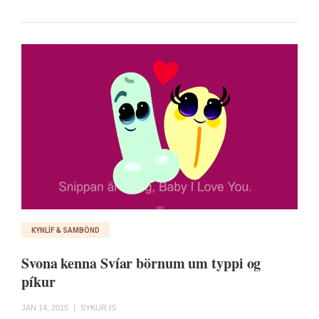
KYNLÍF & SAMBÖND
Svona kenna Svíar börnum um typpi og
píkur
JAN 14, 2015
|
SYKUR.IS