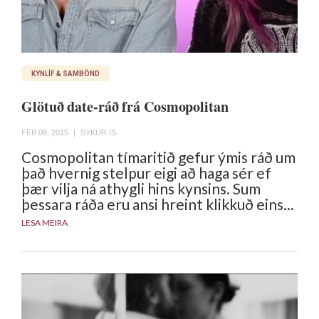
KYNLÍF & SAMBÖND
Glötuð date-ráð frá Cosmopolitan
FEB 08, 2015
|
SYKUR.IS
Cosmopolitan tímaritið gefur ýmis ráð um
það hvernig stelpur eigi að haga sér ef
þær vilja ná athygli hins kynsins. Sum
þessara ráða eru ansi hreint klikkuð eins...
LESA MEIRA