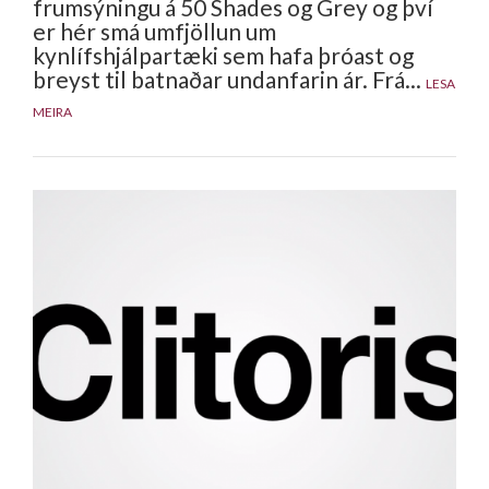
frumsýningu á 50 Shades og Grey og því
er hér smá umfjöllun um
kynlífshjálpartæki sem hafa þróast og
breyst til batnaðar undanfarin ár. Frá...
LESA
MEIRA