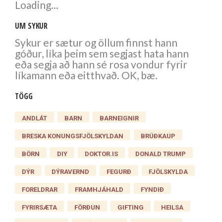
Loading...
UM SYKUR
Sykur er sætur og öllum finnst hann
góður, líka þeim sem segjast hata hann
eða segja að hann sé rosa vondur fyrir
líkamann eða eitthvað. OK, bæ.
TÖGG
ANDLÁT
BARN
BARNEIGNIR
BRESKA KONUNGSFJÖLSKYLDAN
BRÚÐKAUP
BÖRN
DIY
DOKTOR.IS
DONALD TRUMP
DÝR
DÝRAVERND
FEGURÐ
FJÖLSKYLDA
FORELDRAR
FRAMHJÁHALD
FYNDIÐ
FYRIRSÆTA
FÖRÐUN
GIFTING
HEILSA