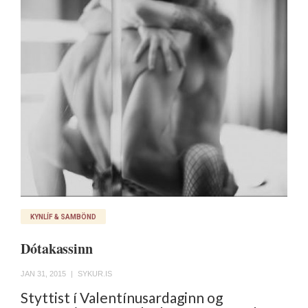
KYNLÍF & SAMBÖND
Dótakassinn
JAN 31, 2015
|
SYKUR.IS
Styttist í Valentínusardaginn og