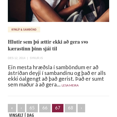
KYNLÍF & SAMBÖND
Hlutir sem þú ættir ekki að gera svo
kærastinn þinn sjái til
DES 12, 2014
|
SYKUR.IS
Ein mesta hræðsla í samböndum er að
ástríðan deyji í sambandinu og það er alls
ekki óalgengt að það gerist. Það er sumt
sem maður á að gera...
LESA MEIRA
«
‹
65
66
67
68
›
VINSÆLT Í DAG