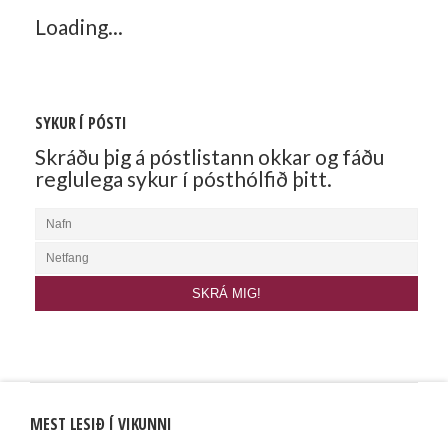
Loading...
SYKUR Í PÓSTI
Skráðu þig á póstlistann okkar og fáðu
reglulega sykur í pósthólfið þitt.
MEST LESIÐ Í VIKUNNI