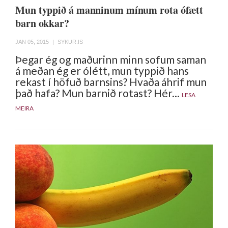
Mun typpið á manninum mínum rota ófætt
barn okkar?
JAN 05, 2015
|
SYKUR.IS
Þegar ég og maðurinn minn sofum saman
á meðan ég er ólétt, mun typpið hans
rekast í höfuð barnsins? Hvaða áhrif mun
það hafa? Mun barnið rotast? Hér...
LESA
MEIRA