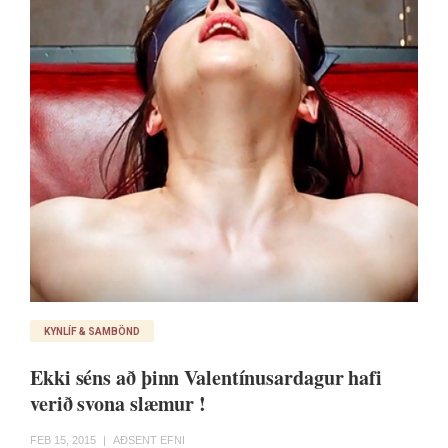
KYNLÍF & SAMBÖND
Ekki séns að þinn Valentínusardagur hafi
verið svona slæmur !
FEB 15, 2015
|
AÐSENT EFNI