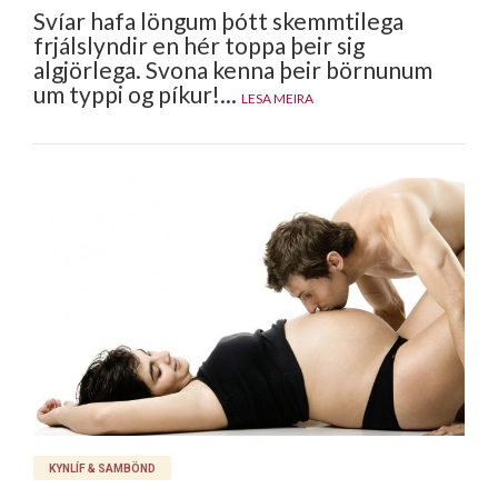
Svíar hafa löngum þótt skemmtilega
frjálslyndir en hér toppa þeir sig
algjörlega. Svona kenna þeir börnunum
um typpi og píkur!...
LESA MEIRA
KYNLÍF & SAMBÖND