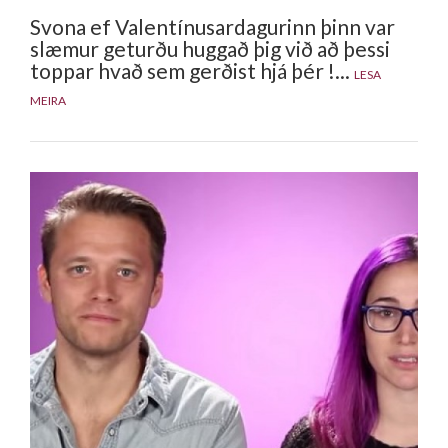
Svona ef Valentínusardagurinn þinn var
slæmur geturðu huggað þig við að þessi
toppar hvað sem gerðist hjá þér !...
LESA
MEIRA