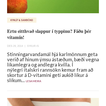
KYNLÍF & SAMBÖND
Ertu eitthvað slappur í typpinu? Fáðu þér
vítamín!
DES 29, 2014
|
SYKUR.IS
Stinningarvandamál hjá karlmönnum geta
verið af hinum ýmsu ástæðum, bæði vegna
líkamlegra og andlegra kvilla. Í
nýlegri ítalskri rannsókn kemur fram að
skortur á D-vítamíni geti aukið líkur á
slíkum...
LESA MEIRA