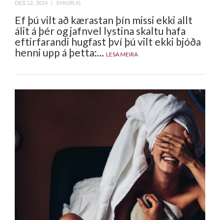
DES 12, 2014
|
SYKUR.IS
Ef þú vilt að kærastan þín missi ekki allt
álit á þér og jafnvel lystina skaltu hafa
eftirfarandi hugfast því þú vilt ekki bjóða
henni upp á þetta:...
LESA MEIRA