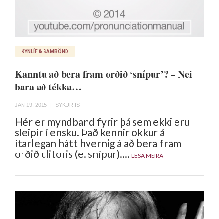
KYNLÍF & SAMBÖND
Kanntu að bera fram orðið ‘snípur’? – Nei
bara að tékka…
JAN 19, 2015
|
SYKUR.IS
Hér er myndband fyrir þá sem ekki eru
sleipir í ensku. Það kennir okkur á
ítarlegan hátt hvernig á að bera fram
orðið clitoris (e. snípur)....
LESA MEIRA